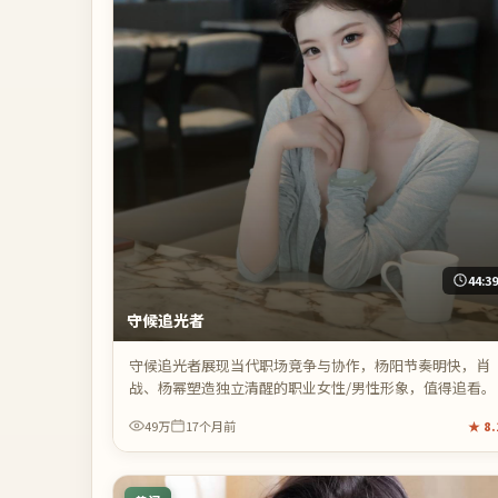
44:3
守候追光者
守候追光者展现当代职场竞争与协作，杨阳节奏明快，肖
战、杨幂塑造独立清醒的职业女性/男性形象，值得追看。
49万
17个月前
★
8.