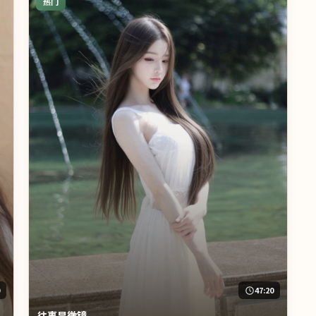
热门
0
47:20
往事显微镜