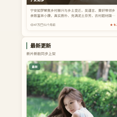
宁安如梦聚焦乡村振兴与乡土变迁，吴谨言、黄轩带领乡
亲致富奔小康，真实质朴、充满泥土芬芳，农村题材国产
剧温暖之作。
47万
51个月前
★
9.
最新更新
新片新剧同步上架
最新