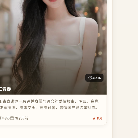
49:16
正青春
正青春讲述一段跨越身份与误会的爱情故事，陈晓、白鹿
CP感拉满，甜虐交织、高甜预警，言情国产剧流量担当。
48万
78个月前
★
8.6