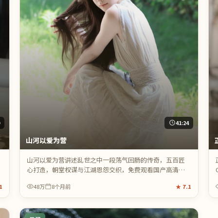
9
41:24
山河以爱为营
山河以爱为营讲述乱世之中一段荡气回肠的传奇，五百匠
心打造，朝堂权谋与江湖恩怨交织，免费观看国产高清电
视剧在线视频即可畅享全片。
1
48万
8个月前
★
7.1