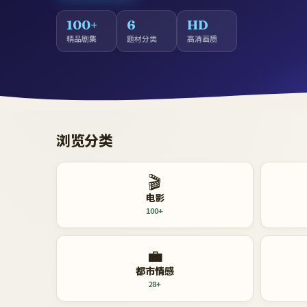
100+
6
HD
精品剧集
题材分类
高清画质
浏览分类
🎬
电影
100+
💼
都市情感
28+