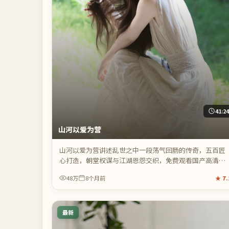
41:2
山河以爱为营
山河以爱为营讲述乱世之中一段荡气回肠的传奇，五百匠
心打造，朝堂权谋与江湖恩怨交织，免费观看国产高清电
视剧在线视频即可畅享全片。
48万
8个月前
★
7.
最新