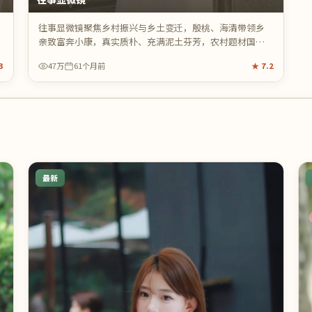
往事显微镜聚焦乡村振兴与乡土变迁，殷桃、海清带领乡
亲致富奔小康，真实质朴、充满泥土芬芳，农村题材国产
剧温暖之作。
3
47万
61个月前
★
7.2
最新