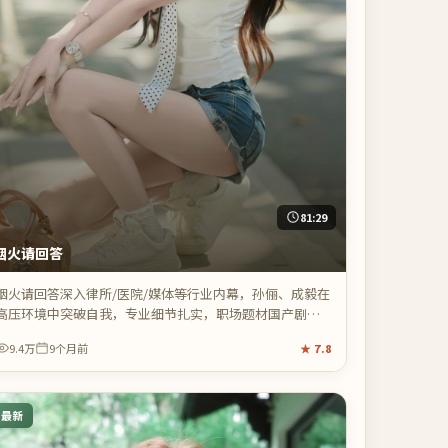
81:29
烟火请回答
烟火请回答深入律所/医院/媒体等行业内幕，孙俪、成毅在
高压环境中突破自我，专业细节扎实，职场题材国产剧佳
作。
9.4万
9个月前
★
7.8
最新