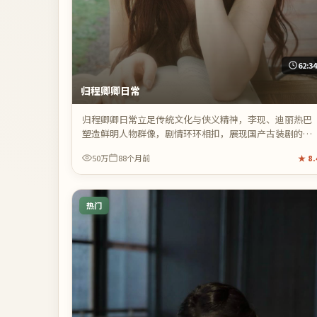
62:3
归程卿卿日常
归程卿卿日常立足传统文化与侠义精神，李现、迪丽热巴
塑造鲜明人物群像，剧情环环相扣，展现国产古装剧的审
美高度与制作水准。
50万
88个月前
★
8.
热门