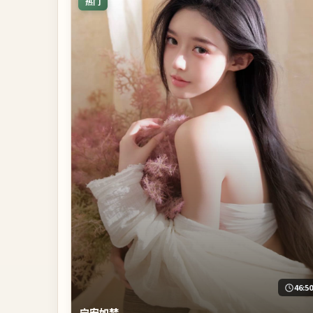
热门
46:5
宁安如梦