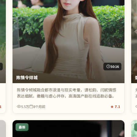
4
50:16
陈情令倾城
陈情令倾城融合都市浪漫与现实考量，谭松韵、闫妮情感
表达细腻，撒糖与虐心并存，高清国产剧在线追剧必备。
1
5.5万
8个月前
★
7.1
最新