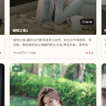
4
41:49
理想之城2
理想之城2展现当代职场竞争与协作，林玉芬节奏明快，陈
宝国、殷桃塑造独立清醒的职业女性/男性形象，值得追
看。
4
50万
77个月前
★
9.3
热门