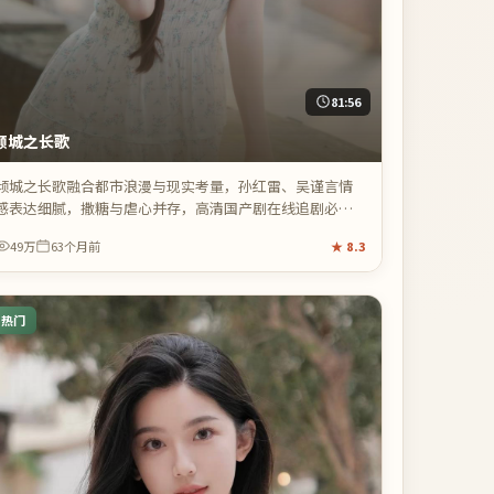
81:56
倾城之长歌
倾城之长歌融合都市浪漫与现实考量，孙红雷、吴谨言情
感表达细腻，撒糖与虐心并存，高清国产剧在线追剧必
备。
49万
63个月前
★
8.3
热门