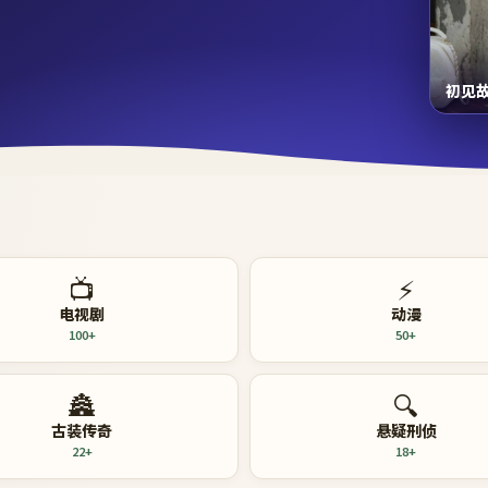
初见
📺
⚡
电视剧
动漫
100+
50+
🏯
🔍
古装传奇
悬疑刑侦
22+
18+